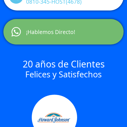
0810-345-HOST(4678)
Por ultimo ejecutar el siguiente comando para
actualizar la estructura de cagefs
¡Hablemos Directo!
cagefsctl –force-update
20 años de Clientes
Felices y Satisfechos