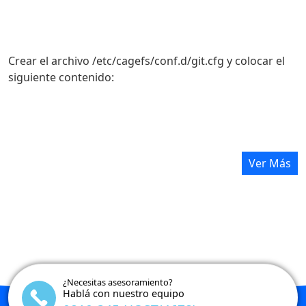
Crear el archivo /etc/cagefs/conf.d/git.cfg y colocar el
siguiente contenido:
[git]
Ver Más
comment=Git tools
paths=/usr/local/bin/git, /usr/local/share/git-core,
/usr/local/bin/git-receive-pack, /usr/local/bin/git-
upload-pack, /usr/local/bin/git,/usr/local/bin/git-
cvsserver,/usr/local/bin/git-upload-
archive,/usr/local/bin/gitk,/usr/local/bin/git-shell,
/usr/local/libexec/git-core/
¿Necesitas asesoramiento?
Hablá con nuestro equipo