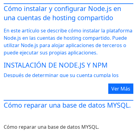
# cagefsctl -M
ALTER
TABLE
muestra
ADD
INDEX
 (numero);
Cómo instalar y configurar Node.js en
una cuentas de hosting compartido
Una vez establecido este índice, la próxima vez que
desees obtener la información para el empleado
En este artículo se describe cómo instalar la plataforma
número 4, el servicio irá directamente a él utilizando el
Node.js en las cuentas de hosting compartido. Puede
índice y devolverá la información mucho más rápido.
utilizar Node.js para alojar aplicaciones de terceros o
Este es sólo un ejemplo muy básico. Para bases de
puede ejecutar sus propias aplicaciones.
datos más grandes, la diferencia en el tiempo de carga
INSTALACIÓN DE NODE.JS Y NPM
puede ser significativa. La indexación de la base de
datos puede reducir drásticamente el tiempo de carga
Después de determinar que su cuenta cumpla los
de tus consultas.
requisitos previos de instalación, puede descargar e
Ver Más
instalar Node.js y NPM (el gestor de paquetes
Hay otra consulta que puedes utilizar para aumentar la
Node.js). Para hacer esto, siga estos pasos:
velocidad de carga de tu base de datos:
Cómo reparar una base de datos MYSQL.
Ingrese a su cuenta a través de SSH .
OPTIMIZE
TABLE
sample
;
En el símbolo del sistema, escriba los siguientes
comandos:
Cómo reparar una base de datos MYSQL.
cd ~
