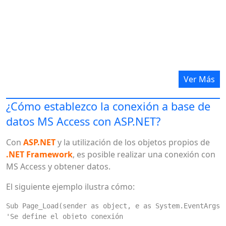
wget https://nodejs.org/dist/v4.4.1/node-v4.4.1-li
Este comando descarga los binarios para los
Node.js versión 4.4.1 LTS (soporte a largo plazo) de
liberación. Si descarga una versión de desarrollo
más reciente de Node.js, cambiar los números de
versión de los siguientes comandos para que
Ver Más
coincida con la versión que ha descargado.
Para extraer los archivos Node.js, escriba el
¿Cómo establezco la conexión a base de
siguiente comando:
datos MS Access con ASP.NET?
Para cambiar el nombre de la carpeta extraída a la
Con
ASP.NET
y la utilización de los objetos propios de
más conveniente
nodejs
nombre, escriba el
.NET Framework
, es posible realizar una conexión con
siguiente comando:
MS Access y obtener datos.
El siguiente ejemplo ilustra cómo:
Para instalar
node
y NPM binarios, escriba los
siguientes comandos:
Sub Page_Load(sender as object, e as System.EventArgs)
mkdir ~/bin

'Se define el objeto conexión
cp nodejs/bin/node ~/bin
