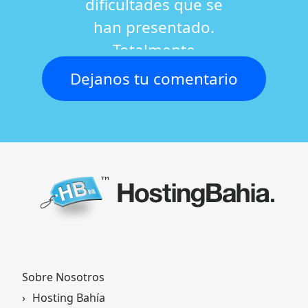
dificultades que se
han presentado.
Totalmente
recomendable.
Dejanos tu comentario
Flavia Masson
Sobre Nosotros
Hosting Bahía