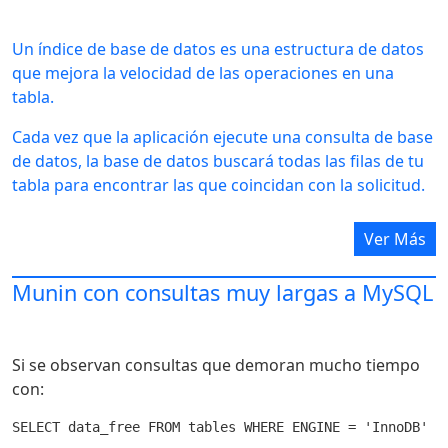
Un índice de base de datos es una estructura de datos
que mejora la velocidad de las operaciones en una
tabla.
Cada vez que la aplicación ejecute una consulta de base
de datos, la base de datos buscará todas las filas de tu
tabla para encontrar las que coincidan con la solicitud.
A medida que crecen las tablas de la base de datos, es
necesario inspeccionar cada vez un número mayor de
Ver Más
filas que a la vez, disminuye el rendimiento general de
la base de datos y, respectivamente, de la aplicación.
Munin con consultas muy largas a MySQL
Los índices de MySQL resuelven este problema
tomando datos de una columna en tu tabla y
Si se observan consultas que demoran mucho tiempo
almacenándolos alfabéticamente en una ubicación
con:
separada llamada índice. Puedes encontrar más sobre
esto
aquí
.
SELECT data_free FROM tables WHERE ENGINE = 'InnoDB' L