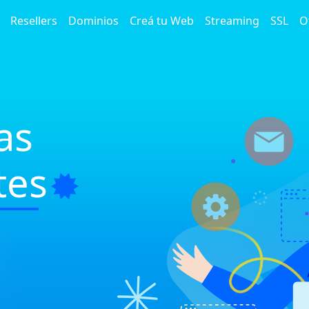
Resellers
Dominios
Creá tu Web
Streaming
SSL
O
as
tes