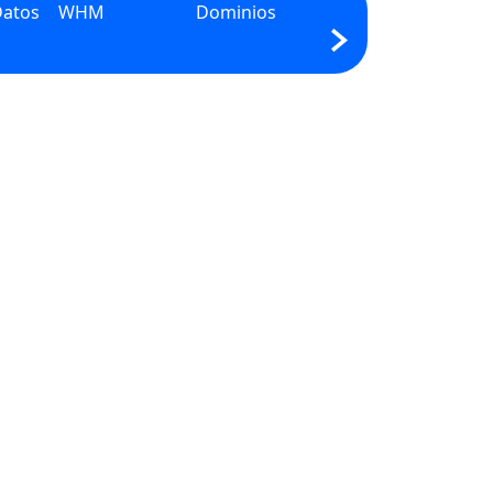
Datos
WHM
Dominios
PHP
Pr