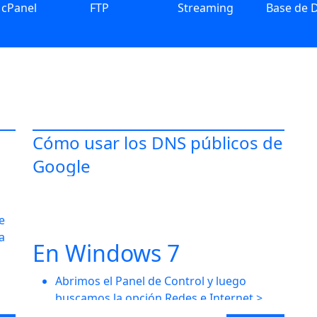
cPanel
FTP
Streaming
Base de 
Cómo usar los DNS públicos de
Google
e
a
En Windows 7
Abrimos el Panel de Control y luego
buscamos la opción Redes e Internet >
Centro de redes y recursos compartidos.