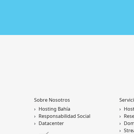
3) Hacer clic en el botón
Propiedades
Sobre Nosotros
Servic
Hosting Bahía
Hos
Responsabilidad Social
Rese
Datacenter
Dom
Str