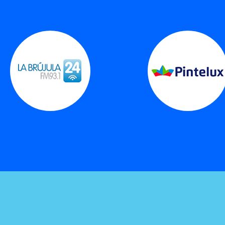
En la pestaña Funciones de red
seleccionamos el item Protocolo de
Internet versión 4 (TCP/IPv4) y luego
hacemos clic en el botón Propiedades.
En la pestaña General marcamos la opción