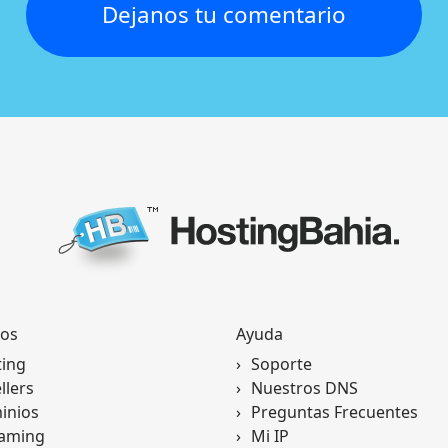
Dejanos tu comentario
Aceptamos, reiniciamos la conexión y la
probamos
ios
Ayuda
ting
Soporte
llers
Nuestros DNS
inios
Preguntas Frecuentes
eaming
Mi IP