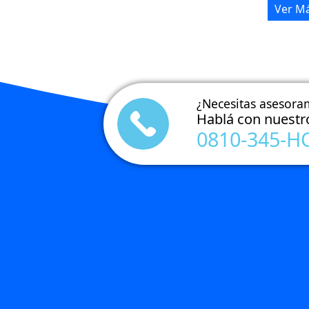
antes de empezar a cargarse, por lo que tu
Ver M
computadora realiza cientos de consultas 
al día.
Google Public DNS es un servicio de resoluc
de nombres de dominio (DNS) gratuito
ofrecido por Google que puede ser usado
¿Necesitas asesora
como alternativa tu servidor DNS actual.
Hablá con nuestr
0810-345-H
A continuación detallamos los paso
seguir para cambiar a los DNS de d
Google.
1) Hacer clic en el ícono de Red que se
encuentra en la barra de tareas junto al relo