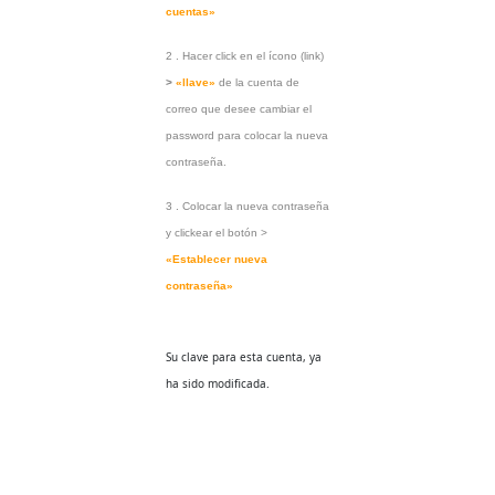
cuentas»
2 . Hacer click en el ícono (link)
>
«llave»
de la cuenta de
correo que desee cambiar el
password para colocar la nueva
contraseña.
3 . Colocar la nueva contraseña
y clickear el botón >
«Establecer nueva
contraseña»
Su clave para esta cuenta, ya
ha sido modificada.