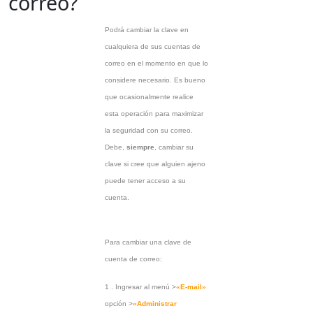
correo?
Podrá cambiar la clave en
cualquiera de sus cuentas de
correo en el momento en que lo
considere necesario. Es bueno
que ocasionalmente realice
esta operación para maximizar
la seguridad con su correo.
Debe,
siempre
, cambiar su
clave si cree que alguien ajeno
puede tener acceso a su
cuenta.
Para cambiar una clave de
cuenta de correo:
1 . Ingresar al menú >
«E-mail»
opción >
«Administrar