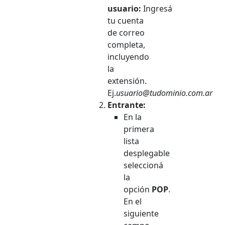
usuario:
Ingresá
tu cuenta
de correo
completa,
incluyendo
la
extensión.
Ej.
usuario@tudominio.com.ar
Entrante:
En la
primera
lista
desplegable
seleccioná
la
opción
POP
.
En el
siguiente