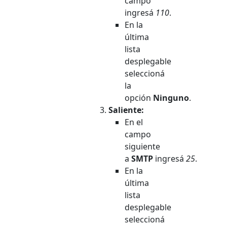
campo
ingresá
110
.
En la
última
lista
desplegable
seleccioná
la
opción
Ninguno
.
Saliente:
En el
campo
siguiente
a
SMTP
ingresá
25
.
En la
última
lista
desplegable
seleccioná