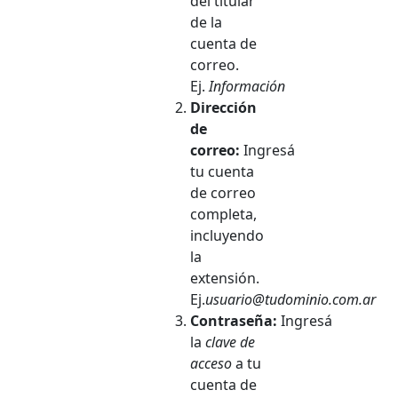
del titular
de la
cuenta de
correo.
Ej.
Información
Dirección
de
correo:
Ingresá
tu cuenta
de correo
completa,
incluyendo
la
extensión.
Ej.
usuario@tudominio.com.ar
Contraseña:
Ingresá
la
clave de
acceso
a tu
cuenta de