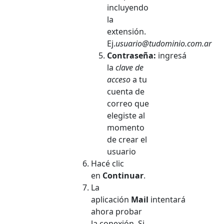
incluyendo
la
extensión.
Ej.
usuario@tudominio.com.ar
Contraseña:
ingresá
la
clave de
acceso
a tu
cuenta de
correo que
elegiste al
momento
de crear el
usuario
Hacé clic
en
Continuar
.
La
aplicación
Mail
intentará
ahora probar
la conexión. Si