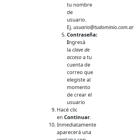
tu nombre
de
usuario.
Ej.
usuario@tudominio.com.ar
Contraseña:
I
ngresá
la
clave de
acceso
a tu
cuenta de
correo que
elegiste al
momento
de crear el
usuario
Hacé clic
en
Continuar
.
Inmediatamente
aparecerá una
ventana con