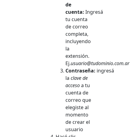
de
cuenta:
Ingresá
tu cuenta
de correo
completa,
incluyendo
la
extensión.
Ej.
usuario@tudominio.com.ar
Contraseña:
ingresá
la
clave de
acceso
a tu
cuenta de
correo que
elegiste al
momento
de crear el
usuario
Hacé clic