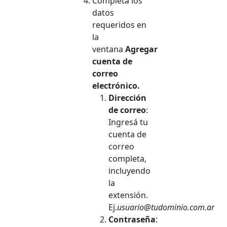
Completá los
datos
requeridos en
la
ventana
Agregar
cuenta de
correo
electrónico.
Dirección
de correo
:
Ingresá tu
cuenta de
correo
completa,
incluyendo
la
extensión.
Ej.
usuario@tudominio.com.ar
Contraseña
: