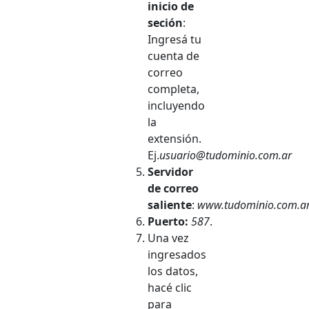
inicio de
seción
:
Ingresá tu
cuenta de
correo
completa,
incluyendo
la
extensión.
Ej.
usuario@tudominio.com.ar
Servidor
de correo
saliente
:
www.tudominio.com.a
Puerto:
587
.
Una vez
ingresados
los datos,
hacé clic
para