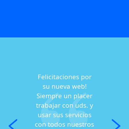
Felicitaciones por
su nueva web!
Siempre un placer
trabajar con uds. y
usar sus servicios
con todos nuestros