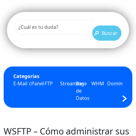
Buscar
Categorías
E-Mail
cPanel
FTP
Streaming
Base
WHM
Dominios
PHP
de
Datos
WSFTP – Cómo administrar sus