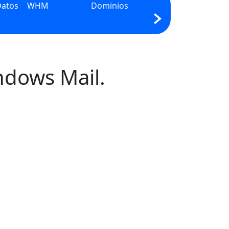
Datos
WHM
Dominios
PHP
Pr
ndows Mail.