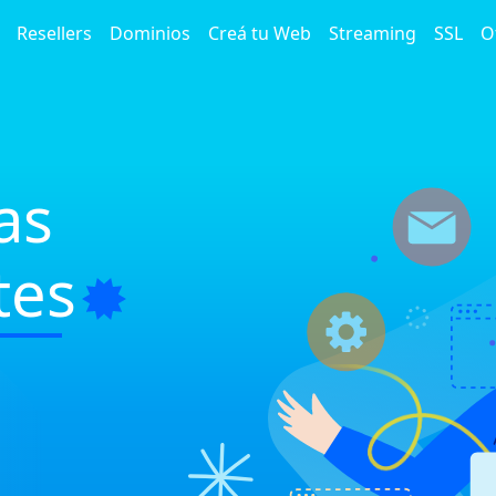
Resellers
Dominios
Creá tu Web
Streaming
SSL
O
as
tes