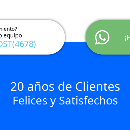
miento?
o equipo
¡
OST(4678)
20 años de Clientes
Felices y Satisfechos