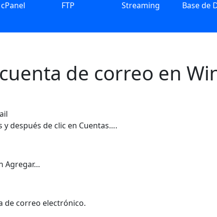
cPanel
FTP
Streaming
Base de 
 cuenta de correo en Wi
ail
 y después de clic en Cuentas….
tón Agregar…
a de correo electrónico.