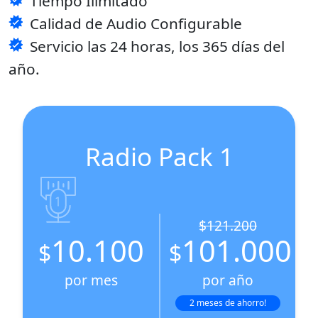
Tiempo Ilimitado
Calidad de Audio Configurable
Servicio las 24 horas, los 365 días del
año.
Radio Pack 1
$121.200
10.100
101.000
$
$
por mes
por año
2 meses de ahorro!