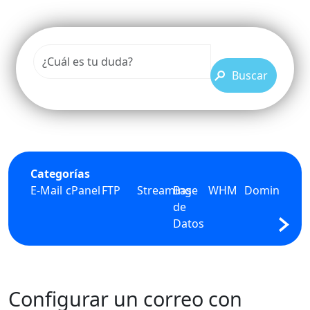
Buscar
Categorías
E-Mail
cPanel
FTP
Streaming
Base
WHM
Dominios
PHP
de
Datos
Configurar un correo con